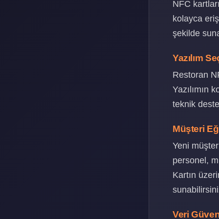
NFC kartlar
kolayca eriş
şekilde sun
Yazılım Se
Restoran NFC
Yazılımın k
teknik deste
Müşteri Eğ
Yeni müşteri
personel, mü
Kartın üzeri
sunabilirsini
Veri Güven