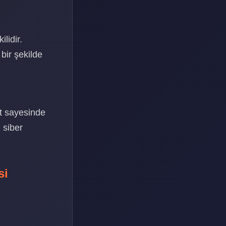
lidir.
bir şekilde
t sayesinde
 siber
si