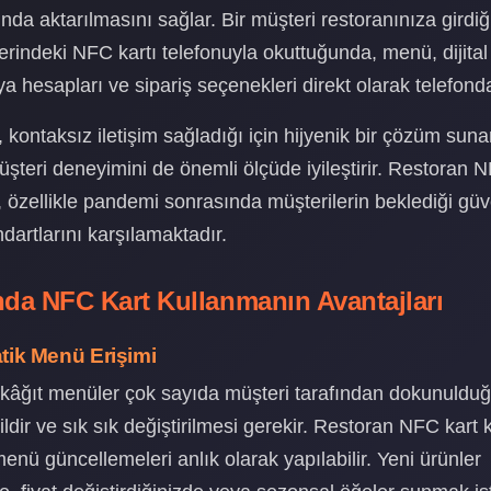
nında aktarılmasını sağlar. Bir müşteri restoranınıza girdi
indeki NFC kartı telefonuyla okuttuğunda, menü, dijital k
 hesapları ve sipariş seçenekleri direkt olarak telefonda 
, kontaksız iletişim sağladığı için hijyenik bir çözüm sun
teri deneyimini de önemli ölçüde iyileştirir. Restoran N
 özellikle pandemi sonrasında müşterilerin beklediği güv
ndartlarını karşılamaktadır.
da NFC Kart Kullanmanın Avantajları
atik Menü Erişimi
kâğıt menüler çok sayıda müşteri tarafından dokunulduğ
ildir ve sık sık değiştirilmesi gerekir. Restoran NFC kart 
nü güncellemeleri anlık olarak yapılabilir. Yeni ürünler