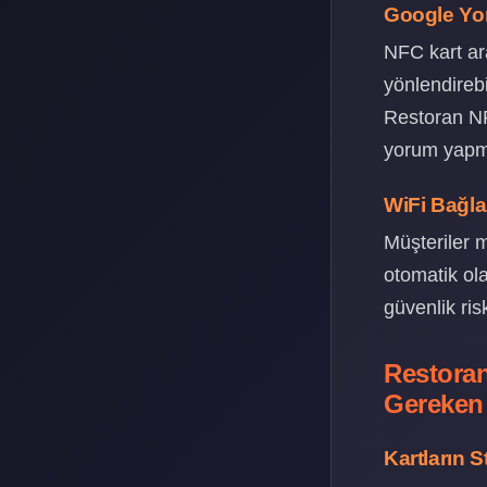
Google Yo
NFC kart ar
yönlendirebi
Restoran NF
yorum yapma
WiFi Bağla
Müşteriler 
otomatik ola
güvenlik risk
Restora
Gereken 
Kartların S