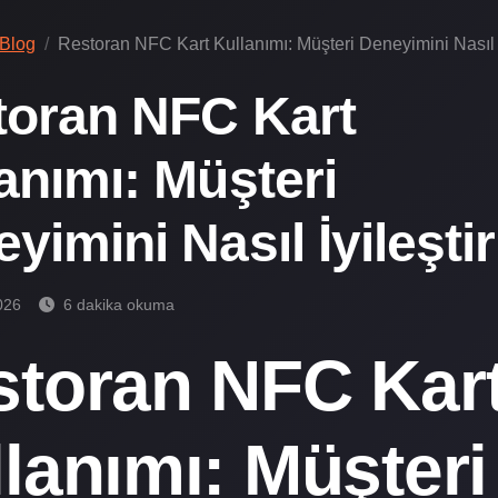
Blog
Restoran NFC Kart Kullanımı: Müşteri Deneyimini Nasıl İy
toran NFC Kart
anımı: Müşteri
yimini Nasıl İyileştir
026
6 dakika okuma
storan NFC Kar
lanımı: Müşteri