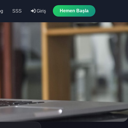
Hemen Başla
og
SSS
Giriş