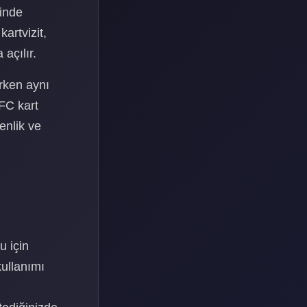
ğinde
artvizit,
açılır.
arken aynı
FC kart
enlik ve
u için
kullanımı