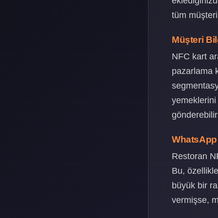
eklediğinizd
tüm müşteril
Müşteri Bi
NFC kart ara
pazarlama k
segmentasyo
yemeklerini
gönderebilir
WhatsApp 
Restoran NF
Bu, özellikl
büyük bir ra
vermişse, mu