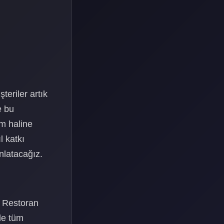
teriler artık
e bu
üm haline
l katkı
nlatacağız.
. Restoran
le tüm