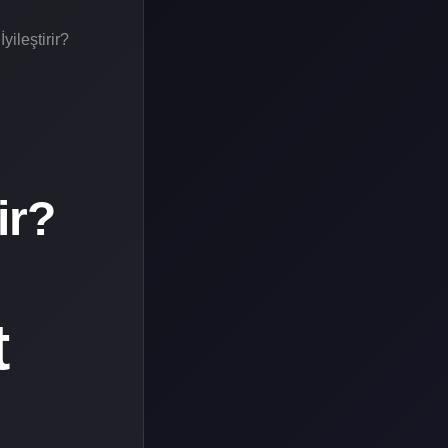
ileştirir?
ir?
t