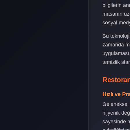
bilgilerin a
masanın üzer
sosyal medya
Bu teknoloji
zamanda müş
uygulaması,
temizlik sta
Restoran
Hızlı ve Pr
Geleneksel 
hijyenik değ
sayesinde me