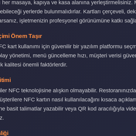
ı her masaya, kapıya ve kasa alanına yerleştirmelisiniz. 
ebileceği yerlerde bulunmalıdırlar. Kartları çerçeveli, deko
arsanız, işletmenizin profesyonel görünümüne katkı sağla
çimi Önem Taşır
 kart kullanımı için güvenilir bir yazılım platformu seçm
olay yönetimi, menü güncelleme hızı, müşteri verisi güven
k kalitesi önemli faktörlerdir.
itimi
ler NFC teknolojisine alışkın olmayabilir. Restoranınızda
şterilere NFC kartın nasıl kullanılacağını kısaca açıklam
ne basit talimatlar yazabilir veya QR kod aracılığıyla vid
z.
liği