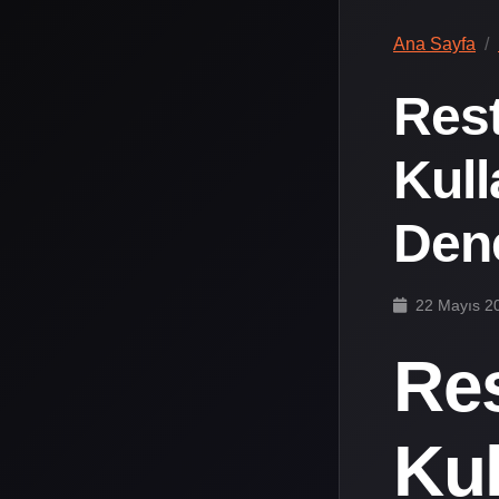
Ana Sayfa
Res
Kull
Dene
22 Mayıs 2
Re
Kul