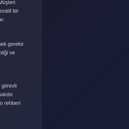
Müşteri
ratif bir
r.
ek gerekir.
liği ve
 görevli
alıdır.
eo rehberi