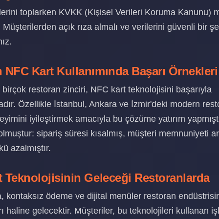
ilerini toplarken KVKK (Kişisel Verileri Koruma Kanunu)
 Müşterilerden açık rıza almalı ve verilerini güvenli bir şe
nız.
 NFC Kart Kullanımında Başarı Örnekleri
 birçok restoran zinciri, NFC kart teknolojisini başarıyla
ır. Özellikle İstanbul, Ankara ve İzmir'deki modern rest
eyimini iyileştirmek amacıyla bu çözüme yatırım yapmışt
olmuştur: sipariş süresi kısalmış, müşteri memnuniyeti a
kü azalmıştır.
 Teknolojisinin Geleceği Restoranlarda
, kontaksız ödeme ve dijital menüler restoran endüstrisi
 haline gelecektir. Müşteriler, bu teknolojileri kullanan iş