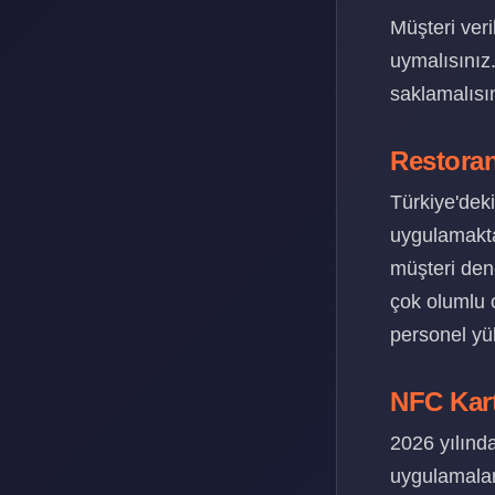
Müşteri ver
uymalısınız.
saklamalısı
Restoran
Türkiye'deki
uygulamaktad
müşteri den
çok olumlu 
personel yü
NFC Kart
2026 yılında
uygulamaları