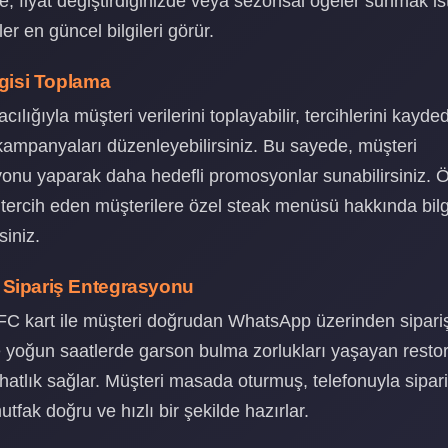
e, fiyat değiştirdiğinizde veya sezonsal öğeler sunmak is
er en güncel bilgileri görür.
lgisi Toplama
cılığıyla müşteri verilerini toplayabilir, tercihlerini kayded
ampanyaları düzenleyebilirsiniz. Bu sayede, müşteri
nu yaparak daha hedefli promosyonlar sunabilirsiniz. Ö
 tercih eden müşterilere özel steak menüsü hakkında bilg
siniz.
Sipariş Entegrasyonu
C kart ile müşteri doğrudan WhatsApp üzerinden siparişin
e yoğun saatlerde garson bulma zorlukları yaşayan restor
hatlık sağlar. Müşteri masada oturmuş, telefonuyla sipari
tfak doğru ve hızlı bir şekilde hazırlar.