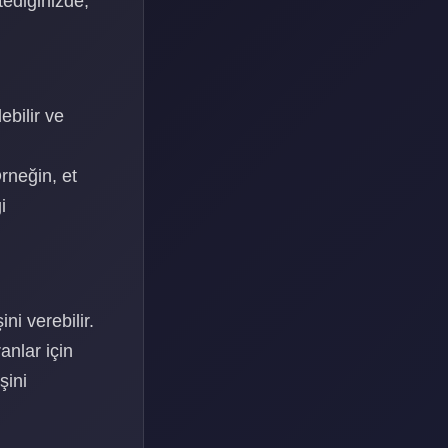
tediğinizde,
ebilir ve
rneğin, et
i
i verebilir.
anlar için
şini