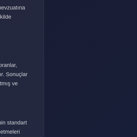
 mevzuatına
kilde
oranlar,
ır. Sonuçlar
rtmış ve
nin standart
letmeleri