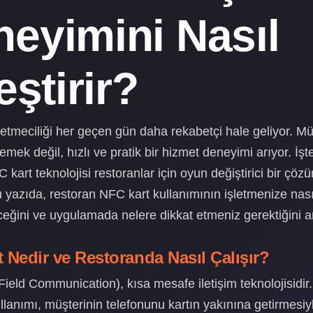
eyimini Nasıl
leştirir?
etmeciliği her geçen gün daha rekabetçi hale geliyor. Müş
emek değil, hızlı ve pratik bir hizmet deneyimi arıyor. İşt
kart teknolojisi restoranlar için oyun değiştirici bir çöz
u yazıda, restoran NFC kart kullanımının işletmenize nası
ceğini ve uygulamada nelere dikkat etmeniz gerektiğini a
 Nedir ve Restoranda Nasıl Çalışır?
ield Communication), kısa mesafe iletişim teknolojisidir
llanımı, müşterinin telefonunu kartın yakınına getirmesiy