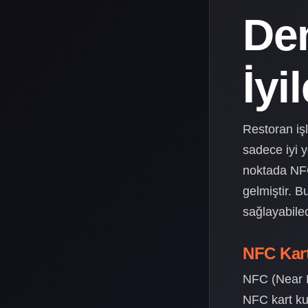
Den
İyi
Restoran işl
sadece iyi y
noktada NFC 
gelmiştir. B
sağlayabile
NFC Kart
NFC (Near F
NFC kart ku