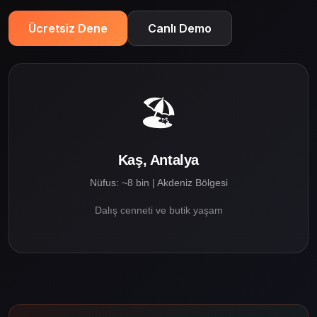
Ücretsiz Dene
Canlı Demo
🏖️
Kaş, Antalya
Nüfus: ~8 bin | Akdeniz Bölgesi
Dalış cenneti ve butik yaşam